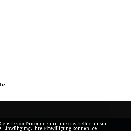
 to
enste von Drittanbietern, die uns helfen, unser
Einwilligung. Ihre Einwilligung können Sie