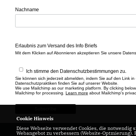
Nachname
Erlaubnis zum Versand des Info Briefs
Mit dem Klicken auf Abonnieren akzeptieren Sie unsere Date
Ich stimme den Datenschutzbestimmungen zu.
Sie können sich jederzeit abmelden, indem Sie auf den Link in
Datenschutzpraktiken finden Sie auf unserer Website.
We use Mailchimp as our marketing platform. By clicking below 
Mailchimp for processing.
Learn more
about Mailchimp's privac
Cookie Hinweis
Diese Webseite verwendet Cookies, die notwendig si
Webangebot zu verbessern (Website-Optmierung). Fü
Mitglied des Deutschen Bundestages