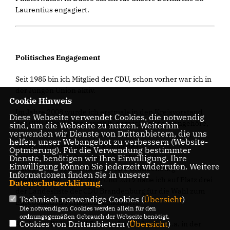
Laurentius engagiert.
Politisches Engagement
Seit 1985 bin ich Mitglied der CDU, schon vorher war ich in
der Jungen Union aktiv.
Cookie Hinweis
Im Jahre 2008 wurde ich erstmals in den Kreisvorstand
Diese Webseite verwendet Cookies, die notwendig
der CDU Elbe-Elster gewählt, dem ich seitdem angehöre,
sind, um die Webseite zu nutzen. Weiterhin
verwenden wir Dienste von Drittanbietern, die uns
seit 2024 als stellvertretender Kreisvorsitzender. Im
helfen, unser Webangebot zu verbessern (Website-
selben Jahr habe ich die Leitung des
Optmierung). Für die Verwendung bestimmter
Landesfachausschusses für Bundes- und
Dienste, benötigen wir Ihre Einwilligung. Ihre
Einwilligung können Sie jederzeit widerrufen. Weitere
Europaangelegenheiten der CDU Brandenburg
Informationen finden Sie in unserer
übernommen. 2009, 2014 und 2019 habe ich auf Platz drei
Datenschutzerklärung
.
der Landesliste der CDU Brandenburg für die Wahl zum
Technisch notwendige Cookies (
Übersicht
)
Europäischen Parlament kandidiert.
Die notwendigen Cookies werden allein für den
ordnungsgemäßen Gebrauch der Webseite benötigt.
Cookies von Drittanbietern (
Übersicht
)
Als Jugendlicher und Student habe ich mich u.a. in der