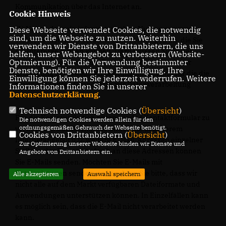
Kommunikation über das Internet an.
Cookie Hinweis
(1) Neben der rein informatorischen Nutzung unserer
Diese Webseite verwendet Cookies, die notwendig
sind, um die Webseite zu nutzen. Weiterhin
Webseite bieten wir verschiedene Leistungen an, die Sie
verwenden wir Dienste von Drittanbietern, die uns
bei Interesse nutzen können. Dazu müssen Sie in der
helfen, unser Webangebot zu verbessern (Website-
Optmierung). Für die Verwendung bestimmter
Regel personenbezogene Daten angeben, die wir zur
Dienste, benötigen wir Ihre Einwilligung. Ihre
Erbringung der jeweiligen Leistung nutzen und für die die
Einwilligung können Sie jederzeit widerrufen. Weitere
zuvor genannten Grundsätze zur Datenverarbeitung
Informationen finden Sie in unserer
Datenschutzerklärung
.
gelten.
Technisch notwendige Cookies (
Übersicht
)
Für die Kommunikation bitten wir das Kontaktformular zu
Die notwendigen Cookies werden allein für den
ordnungsgemäßen Gebrauch der Webseite benötigt.
verwenden. Darüberhinaus finden Sie in unserem
Cookies von Drittanbietern (
Übersicht
)
Internetangebot u.U. weitere E-Mail-Adressen einzelner
Zur Optimierung unserer Webseite binden wir Dienste und
Stellen oder Personen. Auch an diese Adressen können
Angebote von Drittanbietern ein.
Sie E-Mails senden. Möchten Sie E-Mails mit
Dateianhängen senden, so beachten Sie bitte, dass wir
Alle akzeptieren
Auswahl speichern
nicht alle auf dem Markt verfügbaren Dateiformate und
Anwendungen unterstützen können. In Einzelfällen kann
es möglich sein, dass die E-Mail nicht verarbeitet werden
kann.