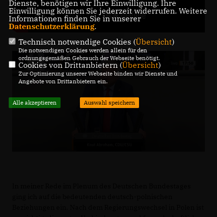
Dienste, benötigen wir Ihre Einwilligung. Ihre
Einwilligung können Sie jederzeit widerrufen. Weitere
Informationen finden Sie in unserer
Datenschutzerklärung
.
Technisch notwendige Cookies (
Übersicht
)
Die notwendigen Cookies werden allein für den
ordnungsgemäßen Gebrauch der Webseite benötigt.
Cookies von Drittanbietern (
Übersicht
)
Zur Optimierung unserer Webseite binden wir Dienste und
Angebote von Drittanbietern ein.
Alle akzeptieren
Auswahl speichern
In meiner Rede im Plenum des Deutschen Bundestages
ging ich auf die bedeutenden deutsch-polnischen
Beziehungen ein. Nach dem Regierungswechsel in Polen ist