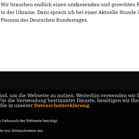
Wir brauchen endlich einen umfassenden und gerechten 
in der Ukraine. Dazu sprach ich bei einer Aktuelle Stunde 
Plenum des Deutschen Bundestages.
nd, um die Webseite zu nutzen. Weiterhin verwenden wir Di
r die Verwendung bestimmter Dienste, benötigen wir Ihre 
 Sie in unserer
Datenschutzerklärung
.
Gebrauch der Webseite benötigt.
e von Drittanbietern ein.