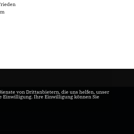
Frieden
im
enste von Drittanbietern, die uns helfen, unser
Einwilligung. Ihre Einwilligung können Sie