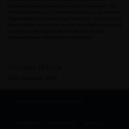
Regionalität einen höheren Preis in Kauf zu nehmen. Die
Brotbotschafterin war schwer beeindruckt von der enormen
Angebotspalette bei Bubners und versprach, sich auch nach
ihrer offiziellen Amtszeit für das Deutsche Bäckerhandwerk
einzusetzen. Das liege ihr sehr am Herzen, so Gitta
Connemann zum Abschluss ihres Besuches.
07.03.2023, 15:51 Uhr
Knut Abraham, MdB
Mitglied des Deutschen Bundestages
IMPRESSUM
DATENSCHUTZ
KONTAKT