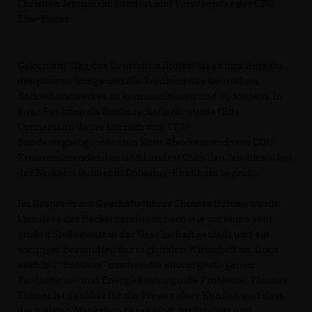
Christian Jaschinski, Landrat und Vorsitzender der CDU
Elbe-Elster
Gekürt am "Tag des Deutschen Brotes" ist es ihre Aufgabe,
das positive Image und die Tradition des Deutschen
Bäckerhandwerkes zu kommunizieren und zu fördern. In
ihrer Funktion als Brotbotschafterin wurde Gitta
Connemann daher kürzlich vom CDU-
Bundestagsabgeordneten Knut Abraham und vom CDU-
Kreisvorsitzendenden und Landrat Christian Jaschinski bei
der Bäckerei Bubner in Doberlug-Kirchhain begrüßt.
Im Gespräch mit Geschäftsführer Thomas Bubner wurde
klar, dass das Bäckerhandwerk nach wie vor einen sehr
großen Stellenwert in der Gesellschaft genießt und ein
wichtiger Bestandteil der regionalen Wirtschaft ist. Doch
auch bei "Bubners" machen die enorm gestiegenen
Produktions- und Energiekosten große Probleme. Thomas
Bubner ist dankbar für die Treue seiner Kunden und dass
die meisten Menschen bereit sind, für Qualität und