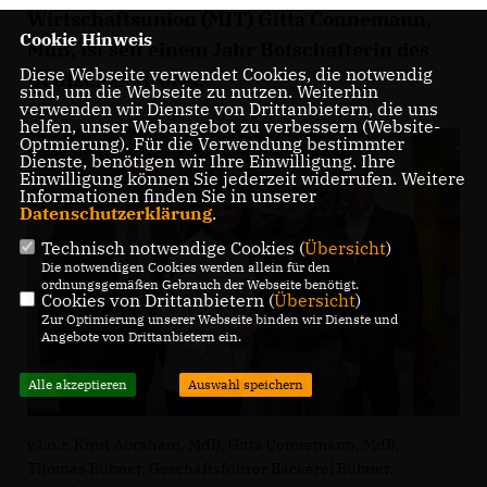
Wirtschaftsunion (MIT) Gitta Connemann,
Cookie Hinweis
MdB, ist seit einem Jahr Botschafterin des
Diese Webseite verwendet Cookies, die notwendig
Deutschen Brotes.
sind, um die Webseite zu nutzen. Weiterhin
verwenden wir Dienste von Drittanbietern, die uns
helfen, unser Webangebot zu verbessern (Website-
Optmierung). Für die Verwendung bestimmter
Dienste, benötigen wir Ihre Einwilligung. Ihre
Einwilligung können Sie jederzeit widerrufen. Weitere
Informationen finden Sie in unserer
Datenschutzerklärung
.
Technisch notwendige Cookies (
Übersicht
)
Die notwendigen Cookies werden allein für den
ordnungsgemäßen Gebrauch der Webseite benötigt.
Cookies von Drittanbietern (
Übersicht
)
Zur Optimierung unserer Webseite binden wir Dienste und
Angebote von Drittanbietern ein.
Alle akzeptieren
Auswahl speichern
v.l.n.r. Knut Abraham, MdB, Gitta Connemann, MdB,
Thomas Bubner, Geschäftsführer Bäckerei Bubner,