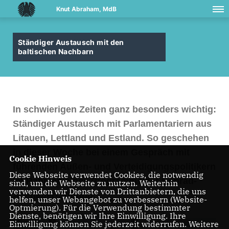
Knut Abraham, MdB
Ständiger Austausch mit den
baltischen Nachbarn
In schwierigen Zeiten ganz besonders wichtig:
Ständiger Austausch mit Parlamentariern aus
Litauen, Lettland und Estland. So geschehen
in dieser Woche bei einem Gespräch mit
Cookie Hinweis
führenden Außen- und Verteidigungspolitikern
Diese Webseite verwendet Cookies, die notwendig
im Rahmen eines Programms der Konrad-
sind, um die Webseite zu nutzen. Weiterhin
verwenden wir Dienste von Drittanbietern, die uns
Adenauer-Stiftung.
helfen, unser Webangebot zu verbessern (Website-
Optmierung). Für die Verwendung bestimmter
Dienste, benötigen wir Ihre Einwilligung. Ihre
Einwilligung können Sie jederzeit widerrufen. Weitere