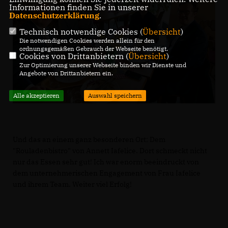
Informationen finden Sie in unserer
Datenschutzerklärung
.
Technisch notwendige Cookies (
Übersicht
)
Die notwendigen Cookies werden allein für den
ordnungsgemäßen Gebrauch der Webseite benötigt.
Cookies von Drittanbietern (
Übersicht
)
Zur Optimierung unserer Webseite binden wir Dienste und
Angebote von Drittanbietern ein.
Alle akzeptieren
Auswahl speichern
Und das an einem ganz besonderen Ort: Dem
"Rouladenbistro" von Annett Iafelice. Dort schmeckt nicht
nur das Essen sehr gut! Ich war enorm beeindruckt von
dem unternehmerischen Engagement von Frau Iafelice
und ihrem Team. Weiter viel Erfolg!