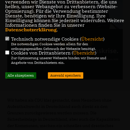
verwenden wir Dienste von Drittanbietern, die uns
helfen, unser Webangebot zu verbessern (Website-
Optmierung). Für die Verwendung bestimmter
Dienste, benötigen wir Ihre Einwilligung. Ihre
Einwilligung können Sie jederzeit widerrufen. Weitere
Informationen finden Sie in unserer
Datenschutzerklärung
.
Technisch notwendige Cookies (
Übersicht
)
Die notwendigen Cookies werden allein für den
ordnungsgemäßen Gebrauch der Webseite benötigt.
Cookies von Drittanbietern (
Übersicht
)
Zur Optimierung unserer Webseite binden wir Dienste und
Angebote von Drittanbietern ein.
Alle akzeptieren
Auswahl speichern
Wir haben als CDU klar gemacht, dass Menschen ohne
Aufenthaltsrecht in Deutschland auch direkt an den
Grenzen zurückgewiesen werden müssen. Die
Sicherheitslage in Deutschland, aber auch die Kapazitäten
der Kommunen, machen ein schnelles und drastisches