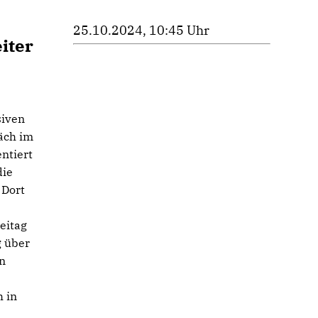
25.10.2024, 10:45 Uhr
iter
siven
äch im
ntiert
die
 Dort
eitag
g über
n
 in